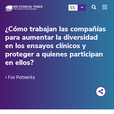
Skip
Search
ES
List additional a
to
main
content
¿Cómo trabajan las compañías
para aumentar la diversidad
en los ensayos clínicos y
proteger a quienes participan
en ellos?
< For Patients